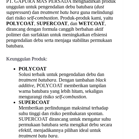
PT. GAPURA MAS PERSADA menghadirkan produk
unggulan untuk pengendalian debu batubara (
dust
suppressant
) dan
treatment batu bara
guna melindungi
dari risiko
self-combustion
. Produk-produk kami, yaitu
POLYCOAT
,
SUPERCOAT
, dan
WETCOAT
,
dirancang dengan formula canggih berbahan aktif
polimer dan surfaktan untuk meningkatkan efisiensi
pengendalian debu serta menjaga stabilitas permukaan
batubara.
Keunggulan Produk:
POLYCOAT
Solusi terbaik untuk pengendalian debu dan
treatment batubara
. Dengan tambahan
black
additive
, POLYCOAT memberikan tampilan
warna batubara yang lebih hitam, sekaligus
mengurangi risiko
self-combustion
.
SUPERCOAT
Memberikan perlindungan maksimal terhadap
suhu tinggi dan risiko pembakaran spontan.
SUPERCOAT dirancang untuk mengatur suhu
permukaan batubara serta mengikat debu secara
efektif, menjadikannya pilihan ideal untuk
treatment batu bara
.