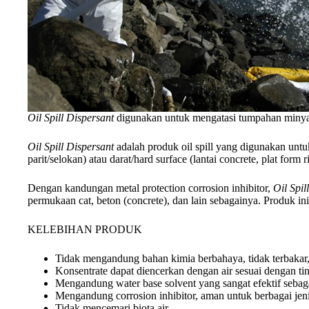
Oil Spill Dispersant
digunakan untuk mengatasi tumpahan minyak d
Oil Spill Dispersant
adalah produk oil spill yang digunakan untu
parit/selokan) atau darat/hard surface (lantai concrete, plat form r
Dengan kandungan metal protection corrosion inhibitor,
Oil Spil
permukaan cat, beton (concrete), dan lain sebagainya. Produk in
KELEBIHAN PRODUK
Tidak mengandung bahan kimia berbahaya, tidak terbakar
Konsentrate dapat diencerkan dengan air sesuai dengan ti
Mengandung water base solvent yang sangat efektif sebag
Mengandung corrosion inhibitor, aman untuk berbagai jen
Tidak mencemari biota air