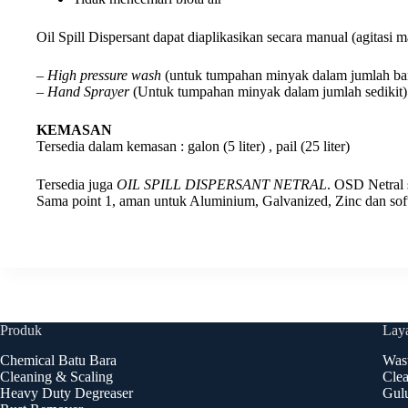
Oil Spill Dispersant dapat diaplikasikan secara manual (agitasi m
–
High pressure wash
(untuk tumpahan minyak dalam jumlah ba
–
Hand Sprayer
(Untuk tumpahan minyak dalam jumlah sedikit)
KEMASAN
Tersedia dalam kemasan : galon (5 liter) , pail (25 liter)
Tersedia juga
OIL SPILL DISPERSANT NETRAL
. OSD Netral 
Sama point 1, aman untuk Aluminium, Galvanized, Zinc dan soft 
Produk
Lay
Chemical Batu Bara
Wast
Cleaning & Scaling
Clea
Heavy Duty Degreaser
Gulu