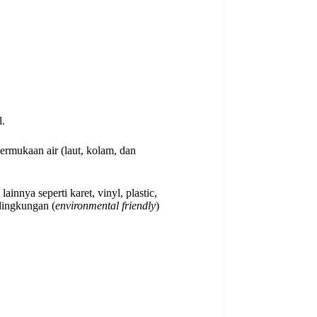
l.
ermukaan air (laut, kolam, dan
innya seperti karet, vinyl, plastic,
 lingkungan (
environmental friendly
)