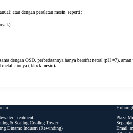
anual) atau dengan peralatan mesin, seperti :
nyak)
sama dengan OSD, perbedaannya hanya bersifat netral (pH =7), aman un
metal lainnya ( block mesin).
anan
Hubungi
ewater Treatment
Plaza Mi
ning & Scaling Cooling Tower
Sepanjan
ng Dinamo Industri (Rewinding)
Email: m