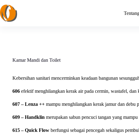
Skip
to
Tentan
content
Kamar Mandi dan Toilet
Kebersihan sanitari mencerminkan keadaan bangunan sesungguhn
606
efektif menghilangkan kerak air pada cermin, wastafel, dan kr
607 – Lenza ++
mampu menghilangkan kerak jamur dan debu p
609 – Handklin
merupakan sabun pencuci tangan yang mampu m
615 – Quick Flow
berfungsi sebagai pencegah sekaligus pembuka