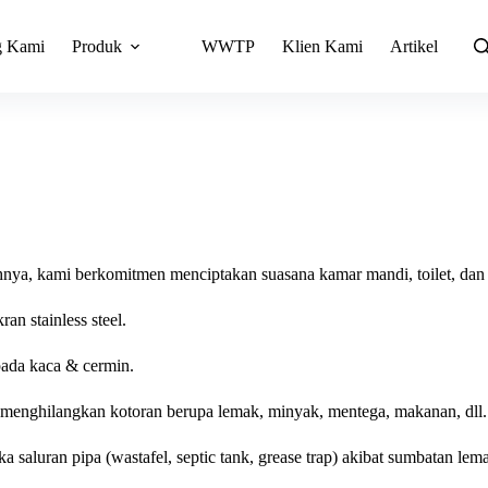
g Kami
Produk
WWTP
Klien Kami
Artikel
ya, kami berkomitmen menciptakan suasana kamar mandi, toilet, dan 
an stainless steel.
ada kaca & cermin.
enghilangkan kotoran berupa lemak, minyak, mentega, makanan, dll.
 saluran pipa (wastafel, septic tank, grease trap) akibat sumbatan lem