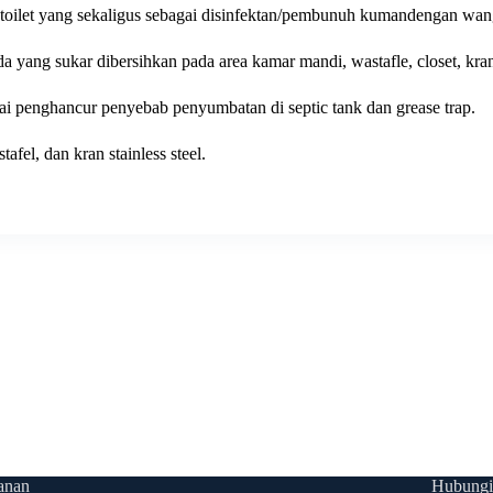
oilet yang sekaligus sebagai disinfektan/pembunuh kumandengan wan
yang sukar dibersihkan pada area kamar mandi, wastafle, closet, kran,
ai penghancur penyebab penyumbatan di septic tank dan grease trap.
el, dan kran stainless steel.
anan
Hubungi