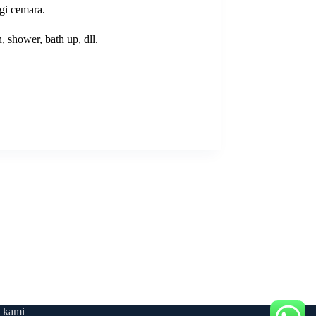
gi cemara.
 shower, bath up, dll.
 kami